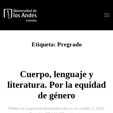
Skip to main content
Etiqueta:
Pregrado
Cuerpo, lenguaje y
literatura. Por la equidad
de género
Written by
js.preciado@uniandes.edu.co
on
octubre 1, 2024
.