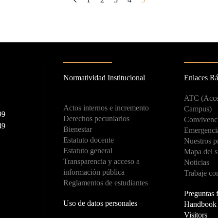
Normatividad Institucional
Enlaces R
ATC (Acce
Actos internos e incremento
Campus)
99
Derechos pecuniarios
Convivenci
49
Bienestar
Emergenci
Estatuto docente
Nuestros p
Estatuto general
Mapa del s
Transparencia y acceso a
Noticias
información pública
Trabaje co
Reglamentos de estudiantes
Preguntas 
Uso de datos personales
Handbook f
Visitors