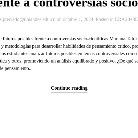
ente a controversias socio
js.preciado@uniandes.edu.co
on
octubre 1, 2024
. Posted in
ERA2048Ex
futuros posibles frente a controversias socio-científicas Mariana Ta
 y metodologías para desarrollar habilidades de pensamiento crítico, pr
os estudiantes analizar futuros posibles en temas controversiales como 
ética y otros, promoviendo un análisis equilibrado y positivo. ¿De qué s
de pensamiento...
Continue reading