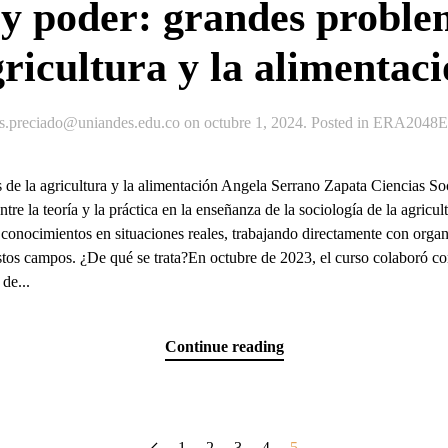
y poder: grandes problem
ricultura y la alimentac
js.preciado@uniandes.edu.co
on
octubre 1, 2024
. Posted in
ERA2048Ex
de la agricultura y la alimentación Angela Serrano Zapata Ciencias 
re la teoría y la práctica en la enseñanza de la sociología de la agricul
s conocimientos en situaciones reales, trabajando directamente con organ
tos campos. ¿De qué se trata?En octubre de 2023, el curso colaboró co
de...
Continue reading
1
2
3
4
5