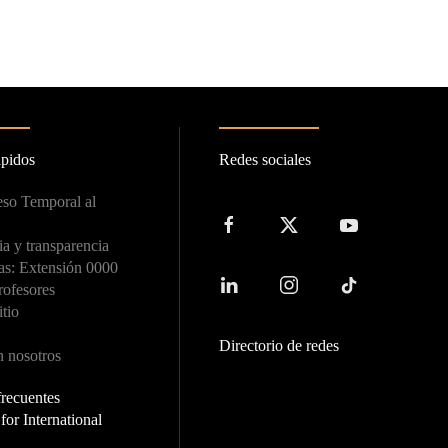
ápidos
Redes sociales
so Temporal al
a y transparencia
as: Extensión 0000
rofesores
itio
Directorio de redes
n nosotros
frecuentes
or International