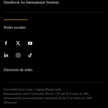
Handbook for International Students
Redes sociales
Directorio de redes
Universidad de los Andes | Vigilada Mineducación
Reconocimiento como Universidad: Decreto 1297 del 30 de mayo de 1964.
Reconocimiento personería jurídica: Resolución 28 del 23 de febrero de 1949
Minjusticia.