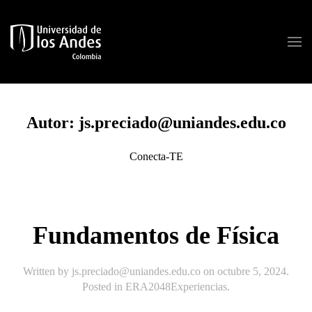
Skip to main content
Autor:
js.preciado@uniandes.edu.co
Conecta-TE
Fundamentos de Física
Written by
js.preciado@uniandes.edu.co
on
octubre 5, 2024
.
Posted in
ERA2048Experiencias
.