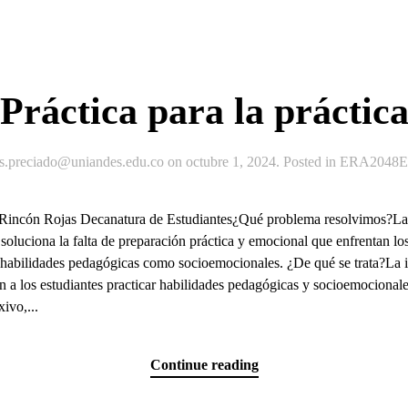
Práctica para la práctic
js.preciado@uniandes.edu.co
on
octubre 1, 2024
. Posted in
ERA2048Ex
a Rincón Rojas Decanatura de Estudiantes¿Qué problema resolvimos?La 
 soluciona la falta de preparación práctica y emocional que enfrentan lo
 habilidades pedagógicas como socioemocionales. ¿De qué se trata?La in
n a los estudiantes practicar habilidades pedagógicas y socioemocional
xivo,...
Continue reading