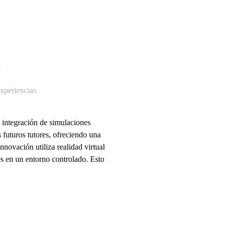
a
periencias
.
integración de simulaciones
s futuros tutores, ofreciendo una
novación utiliza realidad virtual
es en un entorno controlado. Esto