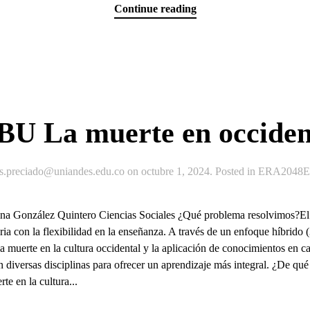
Continue reading
BU La muerte en occiden
js.preciado@uniandes.edu.co
on
octubre 1, 2024
. Posted in
ERA2048Ex
a González Quintero Ciencias Sociales ¿Qué problema resolvimos?El c
aria con la flexibilidad en la enseñanza. A través de un enfoque híbrido
la muerte en la cultura occidental y la aplicación de conocimientos en cas
 diversas disciplinas para ofrecer un aprendizaje más integral. ¿De qué
te en la cultura...