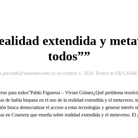
alidad extendida y meta
todos””
js.preciado@uniandes.edu.co
on
octubre 1, 2024
. Posted in
ERA2048Ex
erso para todos”Pablo Figueroa – Vivian Gómez¿Qué problema resol
as de habla hispana en el uso de la realidad extendida y el metaverso,
ón busca democratizar el acceso a estas tecnologías y generar interés s
nas en Coursera que enseña sobre realidad extendida y el metaverso. El