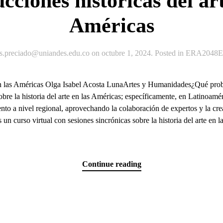
cciones históricas del art
Américas
js.preciado@uniandes.edu.co
on
octubre 1, 2024
. Posted in
ERA2048Ex
 en las Américas Olga Isabel Acosta LunaArtes y Humanidades¿Qué prob
sobre la historia del arte en las Américas; específicamente, en Latinoamé
iento a nivel regional, aprovechando la colaboración de expertos y la cr
 un curso virtual con sesiones sincrónicas sobre la historia del arte en l
Continue reading