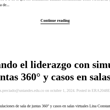
a de...
Continue reading
do el liderazgo con sim
untas 360° y casos en salas
js.preciado@uniandes.edu.co
on
octubre 1, 2024
. Posted in
ERA2048Ex
laciones de sala de juntas 360° y casos en salas virtuales Lina Consta