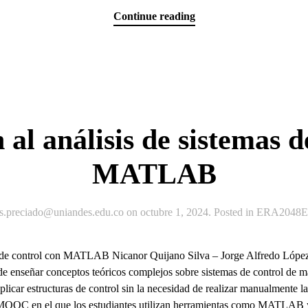
Continue reading
 al análisis de sistemas d
MATLAB
js.preciado@uniandes.edu.co
on
octubre 1, 2024
. Posted in
ERA2048Ex
mas de control con MATLAB Nicanor Quijano Silva – Jorge Alfredo Lóp
 de enseñar conceptos teóricos complejos sobre sistemas de control de ma
aplicar estructuras de control sin la necesidad de realizar manualmente 
 MOOC en el que los estudiantes utilizan herramientas como MATLAB y