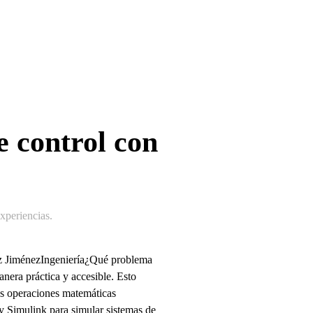
e control con
periencias
.
ez JiménezIngeniería¿Qué problema
nera práctica y accesible. Esto
las operaciones matemáticas
 Simulink para simular sistemas de