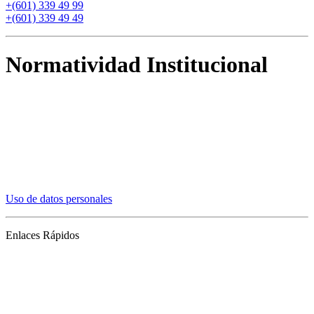
+
(601) 339 49 99
+
(601) 339 49 49
Normatividad Institucional
Actos internos e incremento
Derechos pecuniarios
Bienestar
Estatuto docente
Estatuto general
Transparencia y acceso a información pública
Reglamentos de estudiantes
Uso de datos personales
Enlaces Rápidos
ATC (Acceso Temporal al Campus)
Convivencia y transparencia
Emergencias: Extensión 0000
Nuestros profesores
Mapa del sitio