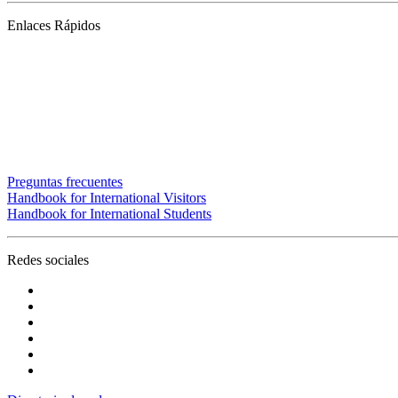
Enlaces Rápidos
ATC (Acceso Temporal al Campus)
Convivencia y transparencia
Emergencias: Extensión 0000
Nuestros profesores
Mapa del sitio
Noticias
Trabaje con nosotros
Preguntas frecuentes
Handbook for International Visitors
Handbook for International Students
Redes sociales