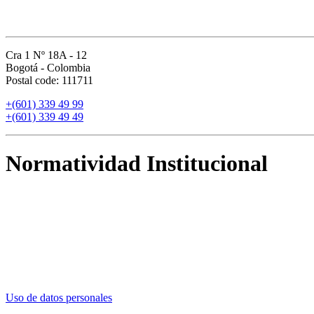
Cra 1 Nº 18A - 12
Bogotá - Colombia
Postal code: 111711
+
(601) 339 49 99
+
(601) 339 49 49
Normatividad Institucional
Actos internos e incremento
Derechos pecuniarios
Bienestar
Estatuto docente
Estatuto general
Transparencia y acceso a información pública
Reglamentos de estudiantes
Uso de datos personales