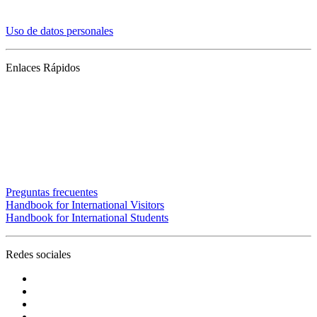
Reglamentos de estudiantes
Uso de datos personales
Enlaces Rápidos
ATC (Acceso Temporal al Campus)
Convivencia y transparencia
Emergencias: Extensión 0000
Nuestros profesores
Mapa del sitio
Noticias
Trabaje con nosotros
Preguntas frecuentes
Handbook for International Visitors
Handbook for International Students
Redes sociales