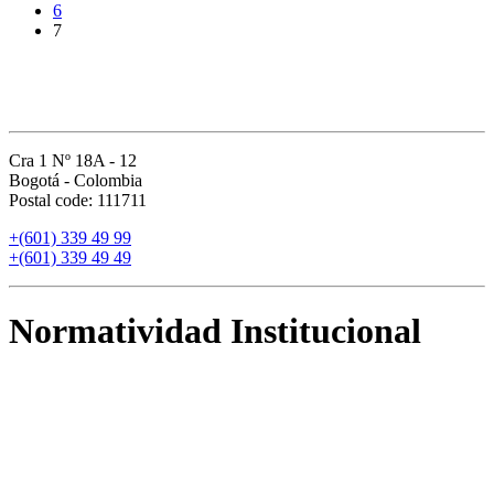
6
7
Cra 1 Nº 18A - 12
Bogotá - Colombia
Postal code: 111711
+
(601) 339 49 99
+
(601) 339 49 49
Normatividad Institucional
Actos internos e incremento
Derechos pecuniarios
Bienestar
Estatuto docente
Estatuto general
Transparencia y acceso a información pública