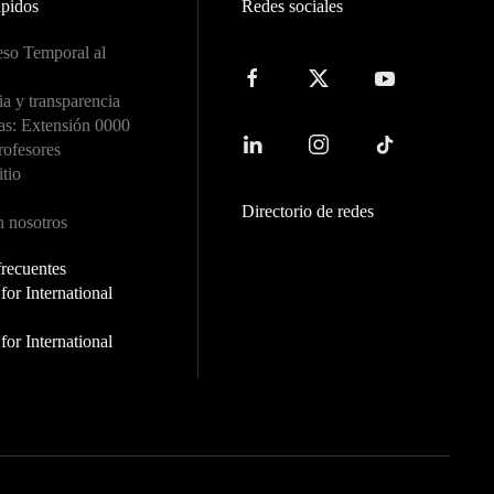
ápidos
Redes sociales
so Temporal al
a y transparencia
as: Extensión 0000
rofesores
itio
Directorio de redes
n nosotros
frecuentes
or International
or International