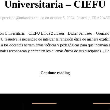
Universitaria – CIEFU
js.preciado@uniandes.edu.co
on
octubre 5, 2024
. Posted in
ERA2048Ex
ación Universitaria – CIEFU Linda Zuluaga – Didier Santiago – Go
resuelve la necesidad de integrar la reflexión ética de manera explícita
a los docentes herramientas teóricas y pedagógicas para que incluyan la
onales reconozcan y enfrenten los dilemas éticos de sus disciplinas. ¿D
Continue reading