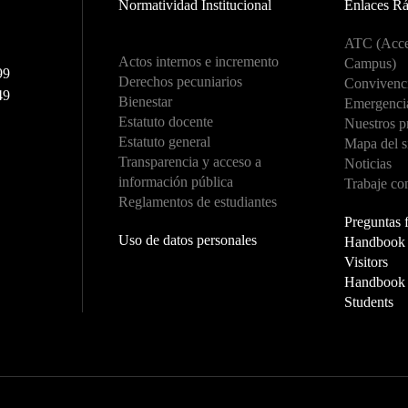
Normatividad Institucional
Enlaces R
ATC (Acce
Actos internos e incremento
Campus)
99
Derechos pecuniarios
Convivenci
49
Bienestar
Emergenci
Estatuto docente
Nuestros p
Estatuto general
Mapa del s
Transparencia y acceso a
Noticias
información pública
Trabaje co
Reglamentos de estudiantes
Preguntas 
Uso de datos personales
Handbook f
Visitors
Handbook f
Students