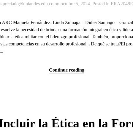
js.preciado@uniandes.edu.co
on
octubre 5, 2024
. Posted in
ERA2048Ex
n la ARC Manuela Fernández- Linda Zuluaga – Didier Santiago – G
suelve la necesidad de brindar una formación integral en ética y lide
r la ética militar con el liderazgo profesional. También, proporciona u
 estas competencias en su desarrollo profesional. ¿De qué se trata?El p
..
Continue reading
ncluir la Ética en la Fo