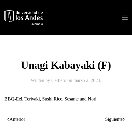
Skip to main content
Unagi Kabayaki (F)
Written by
Cerbero
on
marzo 2, 2023
.
BBQ-Eel, Teriyaki, Sushi Rice, Sesame and Nori
Anterior
Siguiente