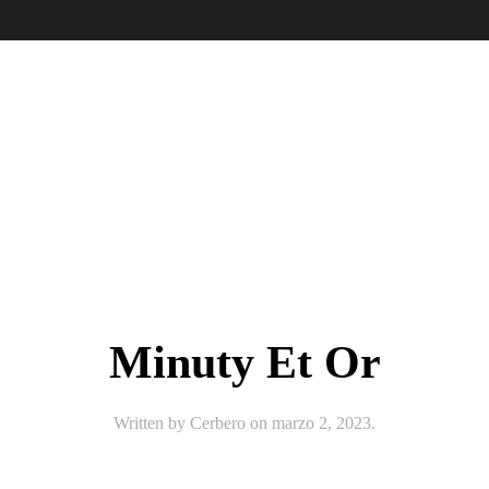
Minuty Et Or
Written by
Cerbero
on
marzo 2, 2023
.