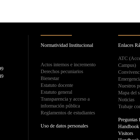
Normatividad Institucional
Enlaces R
ATC (Acce
Actos internos e incremento
Campus)
99
Derechos pecuniarios
Convivenci
49
Bienestar
Emergenci
Estatuto docente
Nuestros p
Estatuto general
Mapa del s
Transparencia y acceso a
Noticias
información pública
Trabaje co
Reglamentos de estudiantes
Preguntas 
Uso de datos personales
Handbook f
Visitors