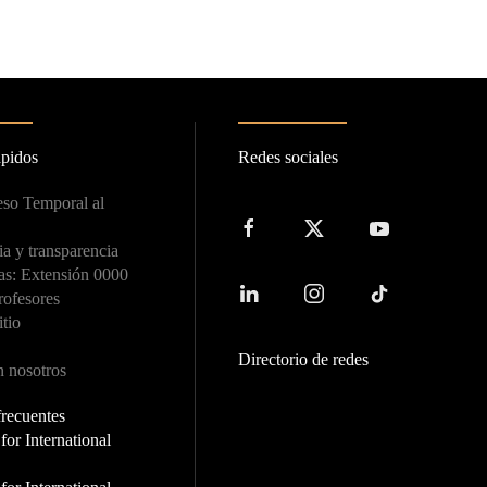
ápidos
Redes sociales
so Temporal al
a y transparencia
as: Extensión 0000
rofesores
itio
Directorio de redes
n nosotros
frecuentes
or International