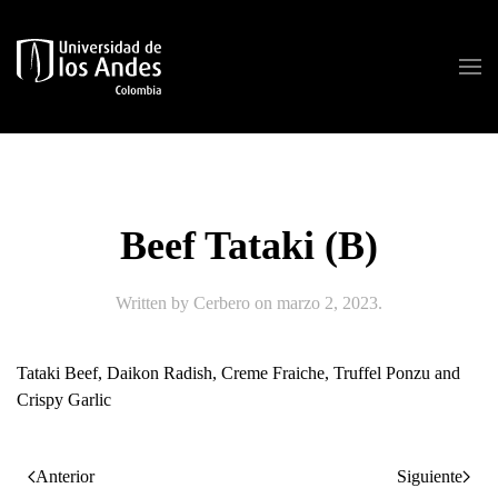
Skip to main content
Beef Tataki (B)
Written by
Cerbero
on
marzo 2, 2023
.
Tataki Beef, Daikon Radish, Creme Fraiche, Truffel Ponzu and
Crispy Garlic
Anterior
Siguiente