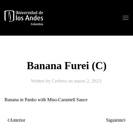
Skip to main content
Banana Furei (C)
Written by
Cerbero
on
marzo 2, 2023
.
Banana in Panko with Miso-Caramell Sauce
Anterior
Siguiente