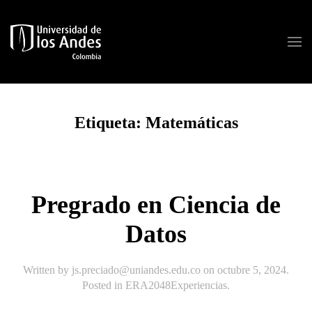
Skip to main content
Etiqueta:
Matemáticas
Pregrado en Ciencia de
Datos
Written by
js.preciado@uniandes.edu.co
on
octubre 5, 2024
.
Posted in
ERA2048Experiencias
.