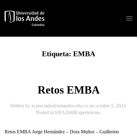
Skip to main content
Etiqueta:
EMBA
Retos EMBA
Written by
js.preciado@uniandes.edu.co
on
octubre 5, 2024
.
Posted in
ERA2048Experiencias
.
Retos EMBA Jorge Hernández – Dora Muñoz – Guillermo