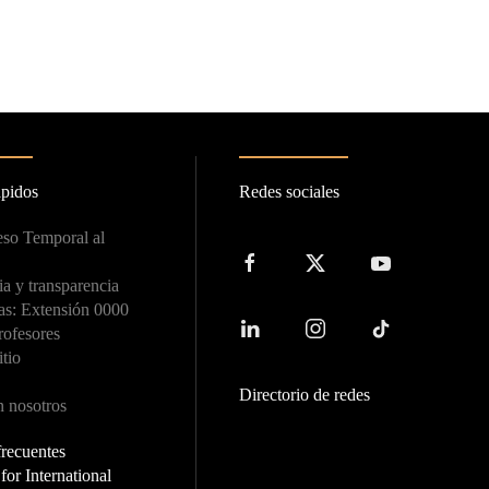
ápidos
Redes sociales
so Temporal al
a y transparencia
as: Extensión 0000
rofesores
itio
Directorio de redes
n nosotros
frecuentes
or International