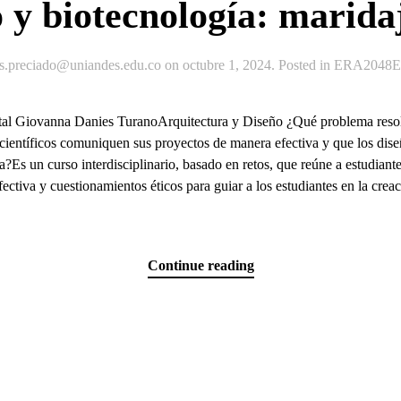
 y biotecnología: maridaj
js.preciado@uniandes.edu.co
on
octubre 1, 2024
. Posted in
ERA2048Ex
ital Giovanna Danies TuranoArquitectura y Diseño ¿Qué problema resol
los científicos comuniquen sus proyectos de manera efectiva y que los d
ta?Es un curso interdisciplinario, basado en retos, que reúne a estudiant
fectiva y cuestionamientos éticos para guiar a los estudiantes en la cre
Continue reading