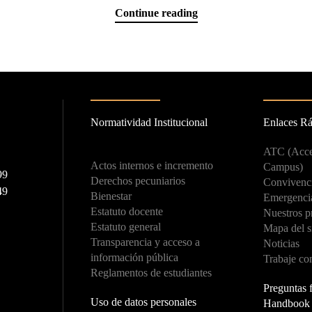
Continue reading
Normatividad Institucional
Enlaces R
ATC (Acce
Actos internos e incremento
Campus)
99
Derechos pecuniarios
Convivenci
49
Bienestar
Emergenci
Estatuto docente
Nuestros p
Estatuto general
Mapa del s
Transparencia y acceso a
Noticias
información pública
Trabaje co
Reglamentos de estudiantes
Preguntas 
Uso de datos personales
Handbook f