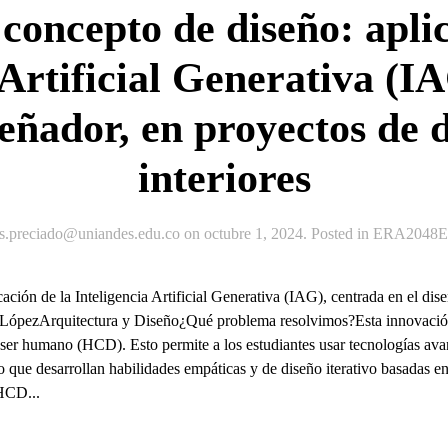
 concepto de diseño: apli
 Artificial Generativa (I
señador, en proyectos de 
interiores
js.preciado@uniandes.edu.co
on
octubre 1, 2024
. Posted in
ERA2048Ex
cación de la Inteligencia Artificial Generativa (IAG), centrada en el di
s LópezArquitectura y Diseño¿Qué problema resolvimos?Esta innovació
 ser humano (HCD). Esto permite a los estudiantes usar tecnologías ava
 que desarrollan habilidades empáticas y de diseño iterativo basadas en
 HCD...