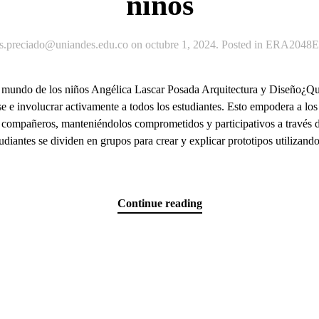
niños
js.preciado@uniandes.edu.co
on
octubre 1, 2024
. Posted in
ERA2048Ex
del mundo de los niños Angélica Lascar Posada Arquitectura y Diseño¿
ase e involucrar activamente a todos los estudiantes. Esto empodera a los
us compañeros, manteniéndolos comprometidos y participativos a través d
udiantes se dividen en grupos para crear y explicar prototipos utilizand
.
Continue reading