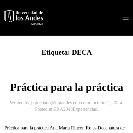
Skip to main content
Etiqueta:
DECA
Práctica para la práctica
Written by
js.preciado@uniandes.edu.co
on
octubre 1, 2024
.
Posted in
ERA2048Experiencias
.
Práctica para la práctica Ana María Rincón Rojas Decanatura de