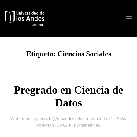
Skip to main content
Etiqueta:
Ciencias Sociales
Pregrado en Ciencia de
Datos
Written by
js.preciado@uniandes.edu.co
on
octubre 5, 2024
.
Posted in
ERA2048Experiencias
.