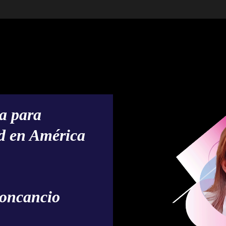
va para
d en América
Roncancio