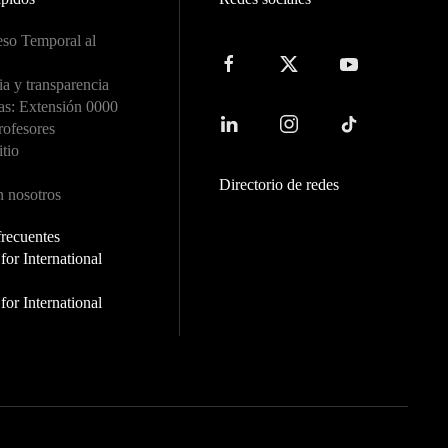
so Temporal al
a y transparencia
as: Extensión 0000
rofesores
itio
Directorio de redes
n nosotros
frecuentes
or International
or International