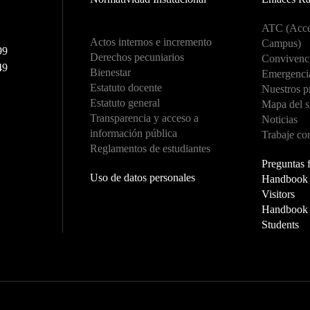
ATC (Acce
Actos internos e incremento
Campus)
99
Derechos pecuniarios
Convivenci
49
Bienestar
Emergenci
Estatuto docente
Nuestros p
Estatuto general
Mapa del s
Transparencia y acceso a
Noticias
información pública
Trabaje co
Reglamentos de estudiantes
Preguntas 
Uso de datos personales
Handbook f
Visitors
Handbook f
Students